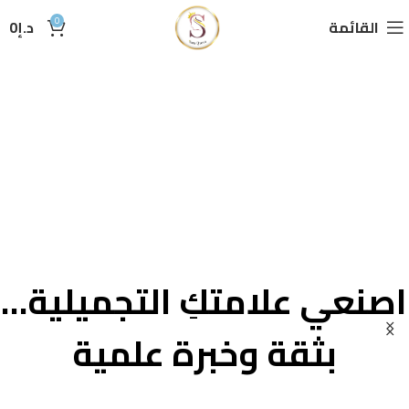
0
القائمة
د.إ
0
اصنعي علامتكِ التجميلية…
بثقة وخبرة علمية
من قلب الطبيعة… لمنتجك