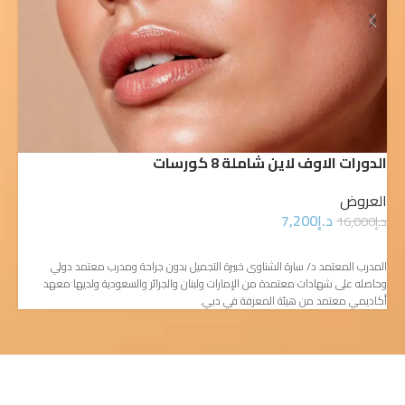
الكورس الكوري بالكامل 5 Seation
ال
العروض
ال
د.إ
5,400
د.إ
9,000
د.إ
إضافة إلى السلة
المدرب المعتمد د/ سارة الشناوى خبيرة التجميل بدون جراحة ومدرب معتمد دولي
ال
وحاصله على شهادات معتمدة من الإمارات ولبنان والجرائر والسعودية ولديها معهد
وح
أكاديمي معتمد من هيئة المعرفة في دبي.
أك