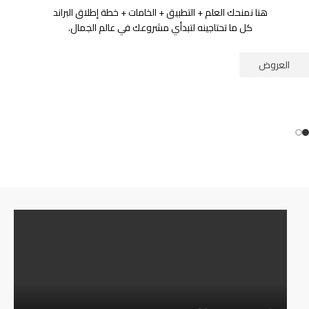
التجميلي الأول
هنا نمنحك العلم + التطبيق + الخامات + خطة إطلاق البراند
كل ما تحتاجينه لتبدأي مشروعك في عالم الجمال.
العروض
حوّلي المكونات الطبيعية… لعلامة تجميل تحمل اسمك.