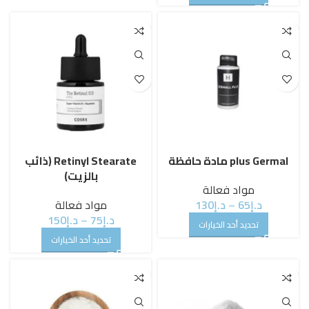
plus Germal مادة حافظة
Retinyl Stearate (ذائب
بالزيت)
مواد فعالة
د.إ
65
–
د.إ
130
مواد فعالة
د.إ
75
–
د.إ
150
تحديد أحد الخيارات
تحديد أحد الخيارات