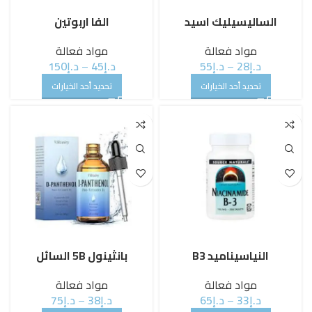
الساليسيليك اسيد
الفا اربوتين
مواد فعالة
مواد فعالة
د.إ
28
–
د.إ
55
د.إ
45
–
د.إ
150
تحديد أحد الخيارات
تحديد أحد الخيارات
النياسيناميد B3
بانثينول 5B السائل
مواد فعالة
مواد فعالة
د.إ
33
–
د.إ
65
د.إ
38
–
د.إ
75