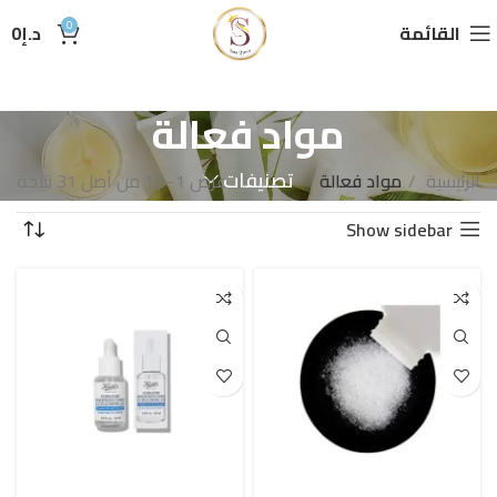
0
القائمة
د.إ
0
مواد فعالة
تصنيفات
الرئيسية
مواد فعالة
عرض 1–12 من أصل 31 نتيجة
Show sidebar