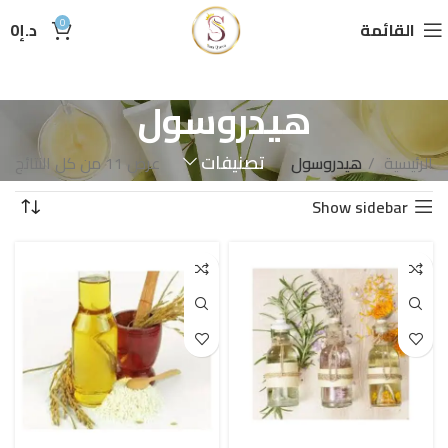
0
القائمة
د.إ
0
هيدروسول
تصنيفات
الرئيسية
هيدروسول
عرض ⁦11⁩ من كل النتائج
Show sidebar