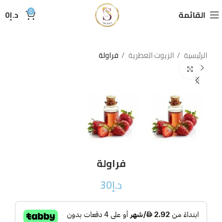
0
القائمة
د.إ
0
الرئيسية
الزيوت العطرية
فراولة
Click to enlarge
فراولة
د.إ
30