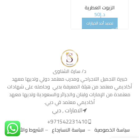
الزيوت العطرية
د.إ
50
تحديد أحد الخيارات
د/ سارة الشناوى
خبيرة التجميل اللاجراحي ومدرب معتمد دولي ولديها معهد
أكاديمي معتمد من هيئة المعرفة بدبي وحاصله على شهادات
معتمدة من الإمارات ولبنان والجرائر والسعودية ولديها معهد
أكاديمي معتمد قي دبي.
الامارات , دبي
971542231410+
سياسة الخصوصية
–
سياسة الاسترجاع
–
الشروط والأحكام