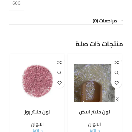
60G
مراجعات (0)
منتجات ذات صلة
لون جليتر ابيض
لون جليتر روز
ل
الالوان
الالوان
د.إ
40
د.إ
40