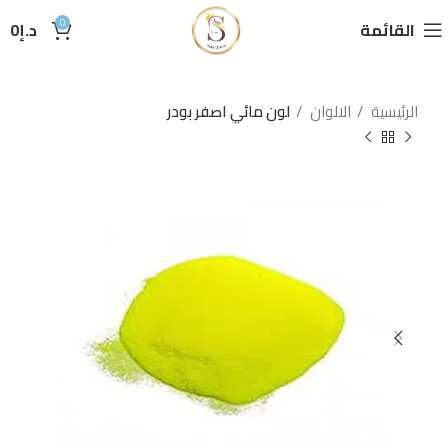
0
القائمة
د.إ
0
الرئيسية
الالوان
لون مائي اصفر بودر