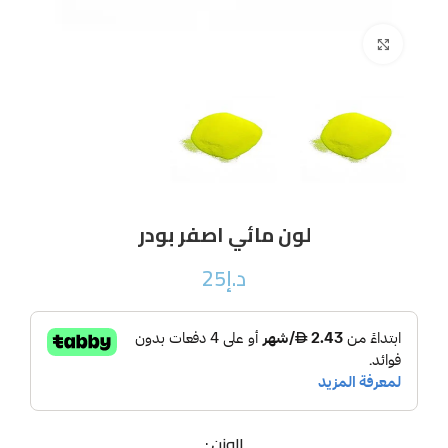
Click to enlarge
لون مائي اصفر بودر
د.إ
25
الوزن